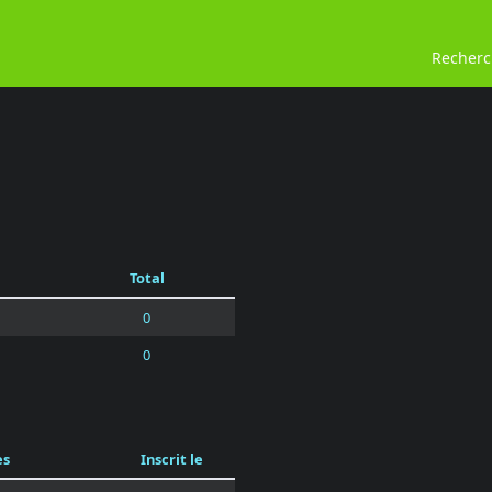
Recher
Total
0
0
es
Inscrit le