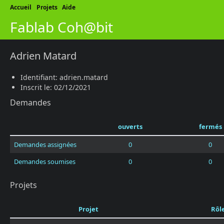
Accueil
Projets
Aide
Fablab Coh@bit
Adrien Matard
Identifiant: adrien.matard
Inscrit le: 02/12/2021
Demandes
ouverts
fermés
Demandes assignées
0
0
Demandes soumises
0
0
Projets
Projet
Rôl