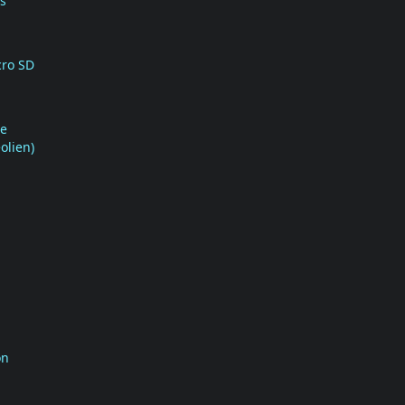
s
cro SD
ge
olien)
on