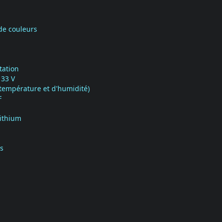
de couleurs
tation
 33 V
température et d'humidité)
F
ithium
s