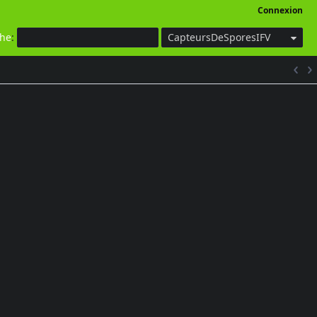
Connexion
che
:
CapteursDeSporesIFV