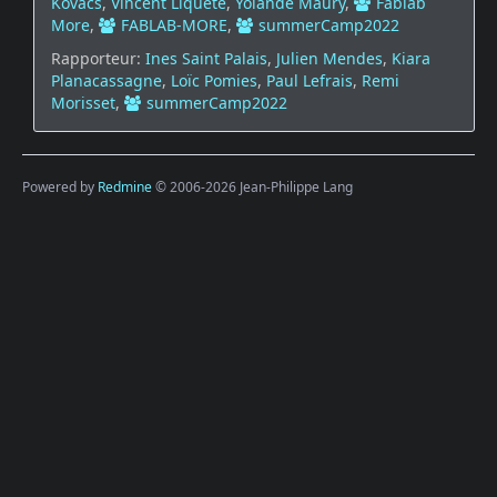
Kovacs
,
Vincent Liquete
,
Yolande Maury
,
Fablab
More
,
FABLAB-MORE
,
summerCamp2022
Rapporteur:
Ines Saint Palais
,
Julien Mendes
,
Kiara
Planacassagne
,
Loïc Pomies
,
Paul Lefrais
,
Remi
Morisset
,
summerCamp2022
Powered by
Redmine
© 2006-2026 Jean-Philippe Lang