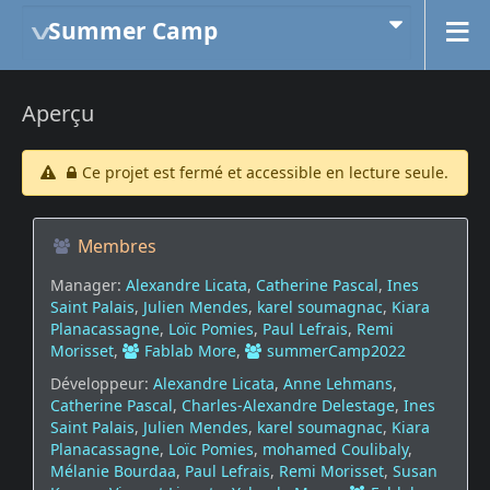
Summer Camp
Aperçu
Ce projet est fermé et accessible en lecture seule.
Membres
Manager:
Alexandre Licata
,
Catherine Pascal
,
Ines
Saint Palais
,
Julien Mendes
,
karel soumagnac
,
Kiara
Planacassagne
,
Loïc Pomies
,
Paul Lefrais
,
Remi
Morisset
,
Fablab More
,
summerCamp2022
Développeur:
Alexandre Licata
,
Anne Lehmans
,
Catherine Pascal
,
Charles-Alexandre Delestage
,
Ines
Saint Palais
,
Julien Mendes
,
karel soumagnac
,
Kiara
Planacassagne
,
Loïc Pomies
,
mohamed Coulibaly
,
Mélanie Bourdaa
,
Paul Lefrais
,
Remi Morisset
,
Susan