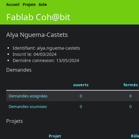
Accueil
Projets
Aide
Fablab Coh@bit
Alya Nguema-Castets
Identifiant: alya.nguema-castets
Inscrit le: 04/03/2024
Dernière connexion: 13/05/2024
Demandes
ouverts
fermés
Demandes assignées
0
0
Demandes soumises
0
0
Projets
Projet
Rôl