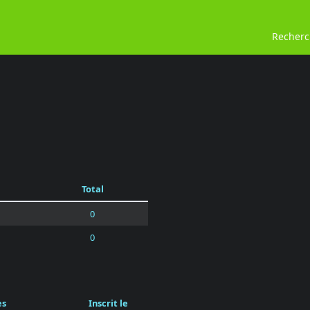
Recher
Total
0
0
es
Inscrit le