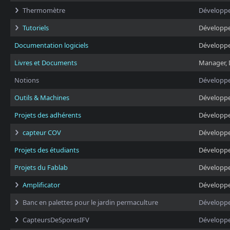
Thermomètre
Développ
Tutoriels
Développ
Documentation logiciels
Développ
Livres et Documents
Manager, 
Notions
Développ
Outils & Machines
Développ
Projets des adhérents
Développ
capteur COV
Développ
Projets des étudiants
Développ
Projets du Fablab
Développ
Amplificator
Développ
Banc en palettes pour le jardin permaculture
Développ
CapteursDeSporesIFV
Développ