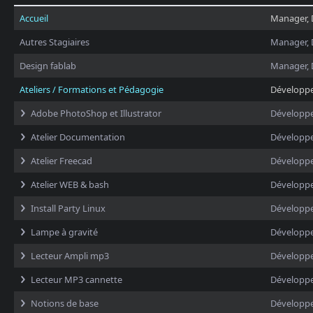
Accueil
Manager, 
Autres Stagiaires
Manager, 
Design fablab
Manager, 
Ateliers / Formations et Pédagogie
Développ
Adobe PhotoShop et Illustrator
Développ
Atelier Documentation
Développ
Atelier Freecad
Développ
Atelier WEB & bash
Développ
Install Party Linux
Développ
Lampe à gravité
Développ
Lecteur Ampli mp3
Développ
Lecteur MP3 cannette
Développ
Notions de base
Développ